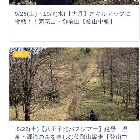
9/26(土)・10/7(水)【大月】スキルアップに
挑戦！！菊花山・御前山【登山中級】
pickup
8/22(土)【八王子発バスツアー】絶景・温
泉・源流の森を楽しむ笠取山縦走【登山中