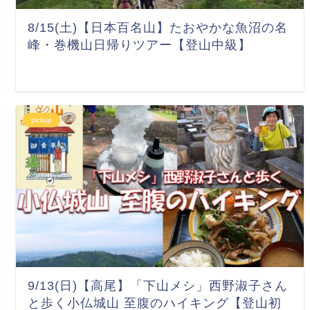
8/15(土)【日本百名山】たおやかな魚沼の名
峰・巻機山日帰りツアー【登山中級】
pickup
9/13(日)【高尾】「下山メシ」西野淑子さん
と歩く小仏城山 至腹のハイキング【登山初