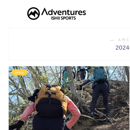
― ARC
202
pickup