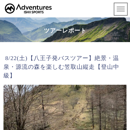
ツアーレポート
8/22(土)【八王子発バスツアー】絶景・温
泉・源流の森を楽しむ笠取山縦走【登山中
級】