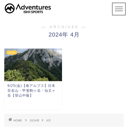
― ARCHIVES ―
2024年 4月
pickup
9/25(金)【南アルプス】日本
百名山・甲斐駒ヶ岳・仙丈ヶ
岳【登山中級】
HOME
2024年
4月