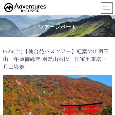
ツアーレポート
9/26(土)【仙台発バスツアー】紅葉の出羽三
山 午歳御縁年 羽黒山石段・国宝五重塔・
月山縦走