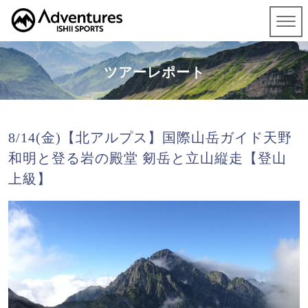
ツアーレポート
8/14(金)【北アルプス】国際山岳ガイド天野
和明と登る岩の殿堂 剱岳と立山縦走【登山
上級】