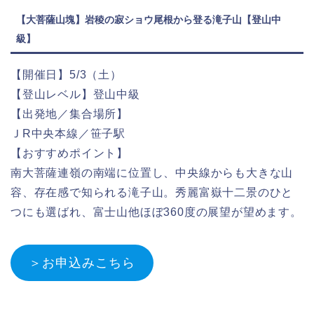
【大菩薩山塊】岩稜の寂ショウ尾根から登る滝子山【登山中
級】
【開催日】5/3（土）
【登山レベル】登山中級
【出発地／集合場所】
ＪR中央本線／笹子駅
【おすすめポイント】
南大菩薩連嶺の南端に位置し、中央線からも大きな山
容、存在感で知られる滝子山。秀麗富嶽十二景のひと
つにも選ばれ、富士山他ほぼ360度の展望が望めます。
＞お申込みこちら