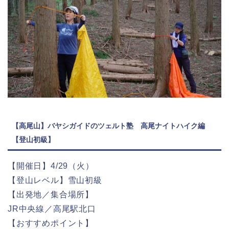
【高尾山】バヤシガイドのツェルト塾 高尾ナイトハイク編
【登山初級】
【開催日】4/29（火）
【登山レベル】雪山初級
【出発地／集合場所】
JR中央線／高尾駅北口
【おすすめポイント】