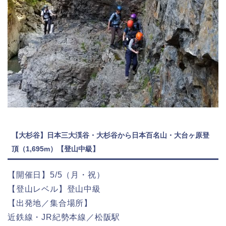
【大杉谷】日本三大渓谷・大杉谷から日本百名山・大台ヶ原登
頂（1,695m）【登山中級】
【開催日】5/5（月・祝）
【登山レベル】登山中級
【出発地／集合場所】
近鉄線・JR紀勢本線／松阪駅