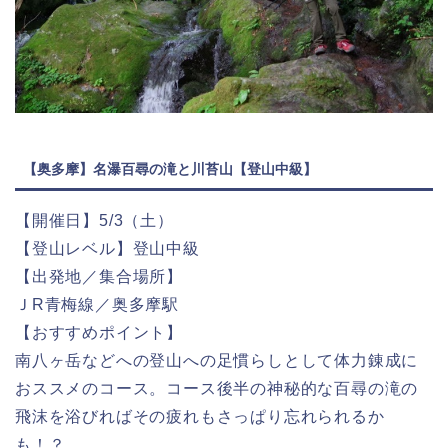
【奥多摩】名瀑百尋の滝と川苔山【登山中級】
【開催日】5/3（土）
【登山レベル】登山中級
【出発地／集合場所】
ＪR青梅線／奥多摩駅
【おすすめポイント】
南八ヶ岳などへの登山への足慣らしとして体力錬成に
おススメのコース。コース後半の神秘的な百尋の滝の
飛沫を浴びればその疲れもさっぱり忘れられるか
も！？