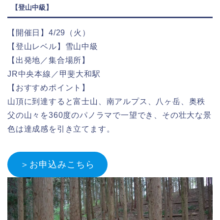
【登山中級】
【開催日】4/29（火）
【登山レベル】雪山中級
【出発地／集合場所】
JR中央本線／甲斐大和駅
【おすすめポイント】
山頂に到達すると富士山、南アルプス、八ヶ岳、奥秩
父の山々を360度のパノラマで一望でき、その壮大な景
色は達成感を引き立てます。
＞お申込みこちら