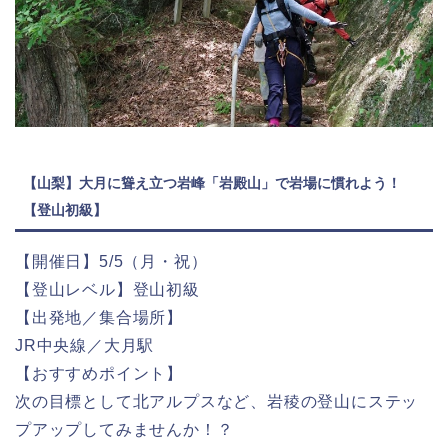
【山梨】大月に聳え立つ岩峰「岩殿山」で岩場に慣れよう！
【登山初級】
【開催日】5/5（月・祝）
【登山レベル】登山初級
【出発地／集合場所】
JR中央線／大月駅
【おすすめポイント】
次の目標として北アルプスなど、岩稜の登山にステッ
プアップしてみませんか！？