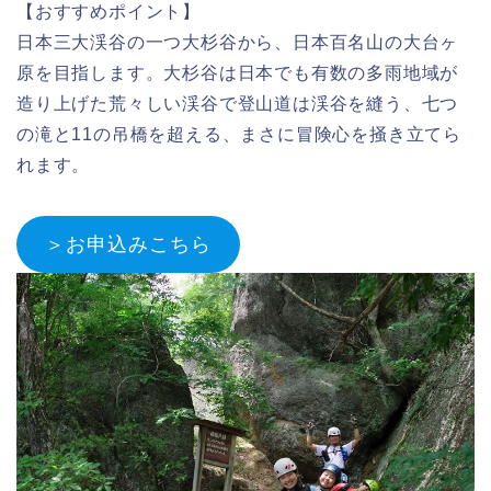
【おすすめポイント】
日本三大渓谷の一つ大杉谷から、日本百名山の大台ヶ
原を目指します。大杉谷は日本でも有数の多雨地域が
造り上げた荒々しい渓谷で登山道は渓谷を縫う、七つ
の滝と11の吊橋を超える、まさに冒険心を掻き立てら
れます。
＞お申込みこちら