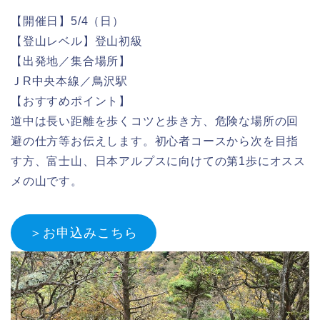
【開催日】5/4（日）
【登山レベル】登山初級
【出発地／集合場所】
ＪR中央本線／鳥沢駅
【おすすめポイント】
道中は長い距離を歩くコツと歩き方、危険な場所の回
避の仕方等お伝えします。初心者コースから次を目指
す方、富士山、日本アルプスに向けての第1歩にオスス
メの山です。
＞お申込みこちら