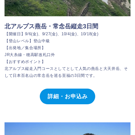
北アルプス燕岳・常念岳縦走3日間
【開催日】9/6(金)、9/27(金)、10/4(金)、10/18(金)
【登山レベル】登山中級
【出発地／集合場所】
JR大糸線・穂高駅改札口外
【おすすめポイント】
北アルプス縦走入門コースとしてとして人気の燕岳と大天井岳、そ
して日本百名山の常念岳を巡る至福の3日間です。
詳細・お申込み