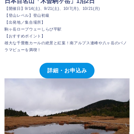
日本百名山「木曽駒ヶ岳」1泊2日
【開催日】9/14(土)、9/21(土)、10/7(月)、10/21(月)
【登山レベル】登山初級
【出発地／集合場所】
駒ヶ岳ロープウェーしらび平駅
【おすすめポイント】
雄大な千畳敷カールの絶景と紅葉！南アルプス連峰や八ヶ岳のパノ
ラマビューを満喫！
詳細・お申込み