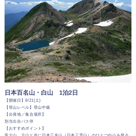
日本百名山・白山 1泊2日
【開催日】9/21(土)
【登山レベル】登山中級
【出発地／集合場所】
別当出合バス停
【おすすめポイント】
富士山、立山と共に日本三名山（日本三霊山）のひとつ白山を登る