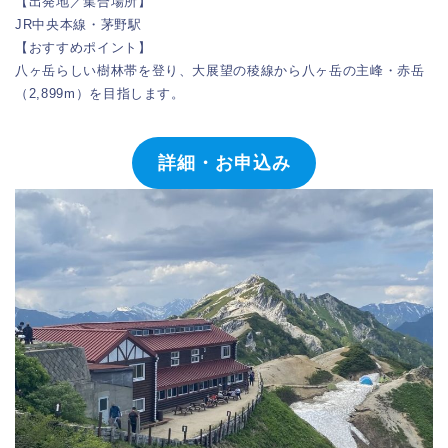
【出発地／集合場所】
JR中央本線・茅野駅
【おすすめポイント】
八ヶ岳らしい樹林帯を登り、大展望の稜線から八ヶ岳の主峰・赤岳
（2,899m）を目指します。
詳細・お申込み