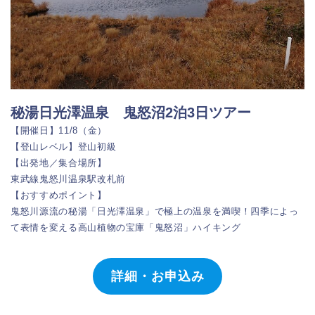
秘湯日光澤温泉 鬼怒沼2泊3日ツアー
【開催日】11/8（金）
【登山レベル】登山初級
【出発地／集合場所】
東武線鬼怒川温泉駅改札前
【おすすめポイント】
鬼怒川源流の秘湯「日光澤温泉」で極上の温泉を満喫！四季によっ
て表情を変える高山植物の宝庫「鬼怒沼」ハイキング
詳細・お申込み