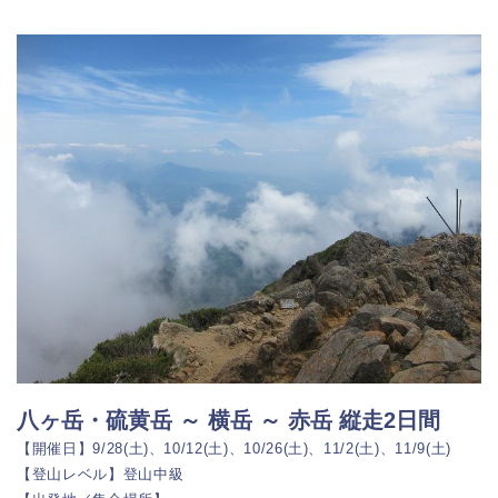
八ヶ岳・硫黄岳 ～ 横岳 ～ 赤岳 縦走2日間
【開催日】9/28(土)、10/12(土)、10/26(土)、11/2(土)、11/9(土)
【登山レベル】登山中級