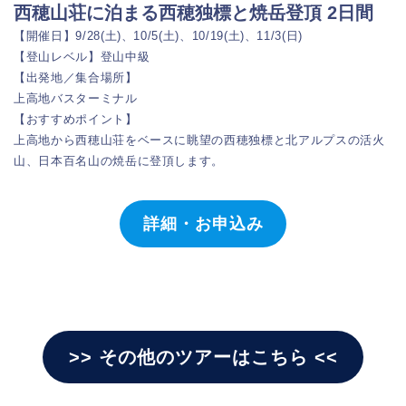
西穂山荘に泊まる西穂独標と焼岳登頂 2日間
【開催日】9/28(土)、10/5(土)、10/19(土)、11/3(日)
【登山レベル】登山中級
【出発地／集合場所】
上高地バスターミナル
【おすすめポイント】
上高地から西穂山荘をベースに眺望の西穂独標と北アルプスの活火
山、日本百名山の焼岳に登頂します。
カテゴリーから探す
詳細・お申込み
ツアー一覧
ツアー検索
>> その他のツアーはこちら <<
新規会員登録